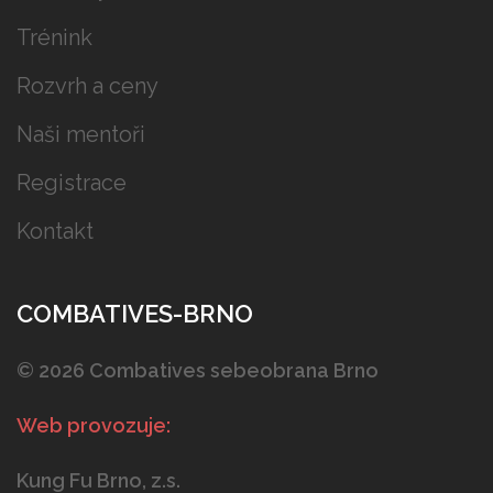
Trénink
Rozvrh a ceny
Naši mentoři
Registrace
Kontakt
COMBATIVES-BRNO
©
2026 Combatives sebeobrana Brno
Web provozuje:
Kung Fu Brno, z.s.