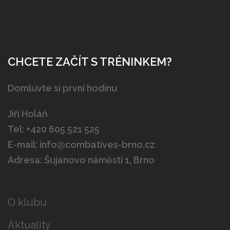
CHCETE ZAČÍT S TRÉNINKEM?
Domluvte si první hodinu
Jiří Holáň
Tel:
+420 605 521 525
E-mail:
info@combatives-brno.cz
Adresa: Šujanovo náměstí 1, Brno
O klubu
Aktuality