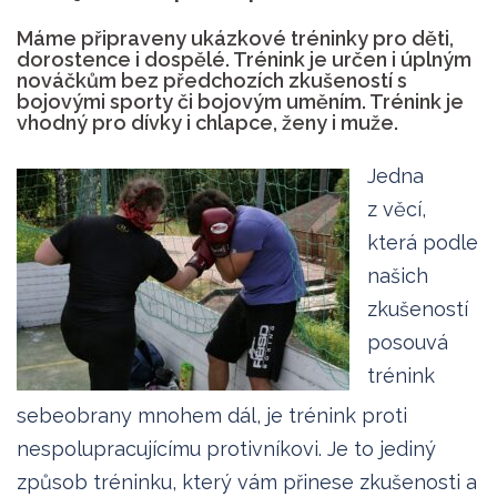
Máme připraveny ukázkové tréninky pro děti,
dorostence i dospělé. Trénink je určen i úplným
nováčkům bez předchozích zkušeností s
bojovými sporty či bojovým uměním. Trénink je
vhodný pro dívky i chlapce, ženy i muže.
Jedna
z věcí,
která podle
našich
zkušeností
posouvá
trénink
sebeobrany mnohem dál, je trénink proti
nespolupracujícímu protivníkovi. Je to jediný
způsob tréninku, který vám přinese zkušenosti a