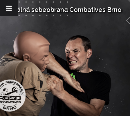
Skip
Reálná sebeobrana Combatives Brno
to
content