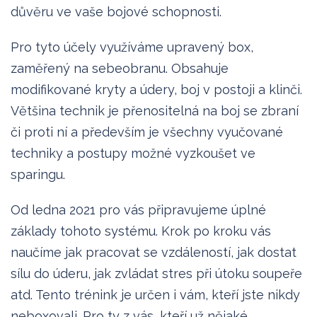
důvěru ve vaše bojové schopnosti.
Pro tyto účely využíváme upravený box,
zaměřený na sebeobranu. Obsahuje
modifikované kryty a údery, boj v postoji a klinči.
Většina technik je přenositelná na boj se zbraní
či proti ní a především je všechny vyučované
techniky a postupy možné vyzkoušet ve
sparingu.
Od ledna 2021 pro vás připravujeme úplné
základy tohoto systému. Krok po kroku vás
naučíme jak pracovat se vzdáleností, jak dostat
sílu do úderu, jak zvládat stres při útoku soupeře
atd. Tento trénink je určen i vám, kteří jste nikdy
neboxovali. Pro ty z vás, kteří už nějaké